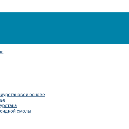
лиуретановой основе
ове
уретана
ксидной смолы