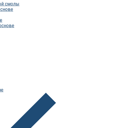
ой смолы
основе
е
основе