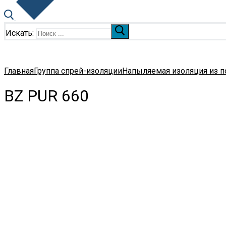
Искать:
Главная
Группа спрей-изоляции
Напыляемая изоляция из 
BZ PUR 660