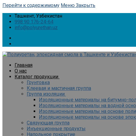
Перейти к содержимому
Меню
Закрыть
Ташкент, Узбекистан
998 90 176-24-64
info@polyurethan.uz
Главная
О нас
Каталог продукции
Грунтовка
Клеевая и мастичная группа
Группа изоляции
Изоляционные материалы на битумно-по
Изоляционные материалы на водной осн
Изоляционные материалы на основе поли
Изоляционные материалы на основе эпо
Связующая группа
Инъекционные продукты
Напольное покрытие