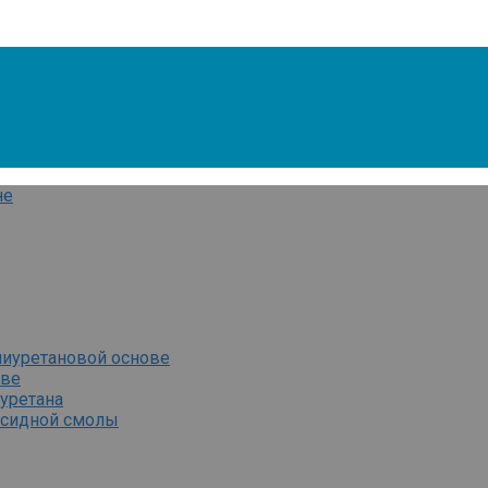
лиуретановой основе
ове
уретана
ксидной смолы