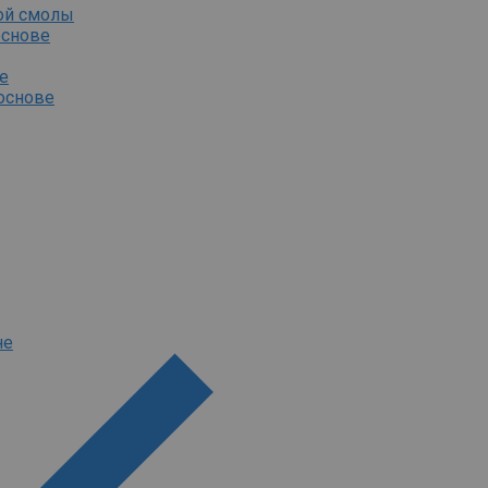
ой смолы
основе
е
основе