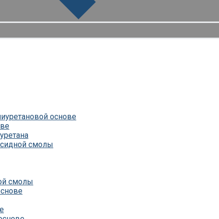
лиуретановой основе
ове
уретана
ксидной смолы
ой смолы
основе
е
основе