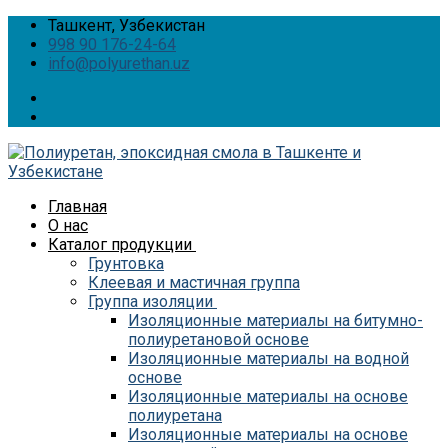
Перейти
Меню
Закрыть
Ташкент, Узбекистан
к
998 90 176-24-64
содержимому
info@polyurethan.uz
Главная
О нас
Каталог продукции
Грунтовка
Клеевая и мастичная группа
Группа изоляции
Изоляционные материалы на битумно-
полиуретановой основе
Изоляционные материалы на водной
основе
Изоляционные материалы на основе
полиуретана
Изоляционные материалы на основе